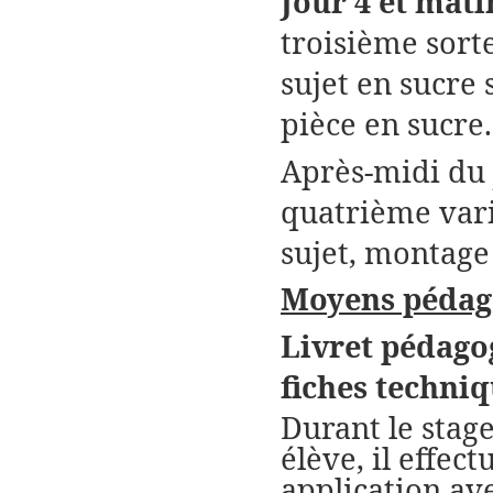
Jour 4 et mati
troisième sorte
sujet en sucre 
pièce en sucre.
Après-midi du j
quatrième varié
sujet, montage 
Moyens pédag
Livret pédago
fiches techniq
Durant le stag
élève, il effe
application ave