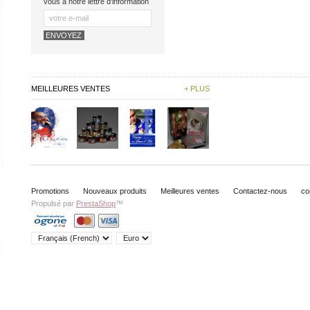
vous à notre lettre d'information
MEILLEURES VENTES
+ PLUS
Promotions
Nouveaux produits
Meilleures ventes
Contactez-nous
co
Propulsé par
PrestaShop
™