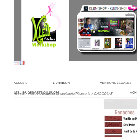
ACCUEIL
LIVRAISON
MENTIONS LÉGALES
ATELIER DES ARTS DU SUCRE
ACH
Accueil
>
KLEIN le Boutique Chocolaterie/Pâtisserie
>
CHOCOLAT