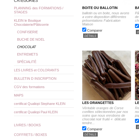
CATÉGORIES
BOITE OU BALLOTIN
B
PLANNING des FORMATIONS /
STAGES
ballotin ou en boite, nous avons
Pâ
a votre disposition différentes
de
présentations Fabrication
ch
KLEIN le Boutique
Maison
Chocolaterie/Pâtisserie
Comparer
CONFISERIE
D
DÉTAILS
BUCHE DE NOEL
CHOCOLAT
ENTREMETS
SPÉCIALITÉ
LES LIVRES et COLORANTS
BULLETIN D INSCRIPTION
CGV des formations
MAPS
LES ORANGETTES
L
certificat Qualiopi Stephane KLEIN
Véritable oranges de Corse
Re
confites sélectionnées par nos
no
certificat Qualiopi Paul KLEIN
soins que nous enrobons de
pa
chocolat noir fruité « délicate
tendre...
LIVRES / BOOKS
D
Comparer
COFFRETS / BOXES
DÉTAILS