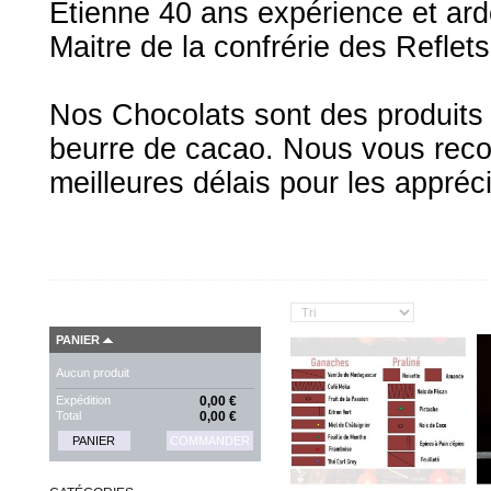
Étienne 40 ans expérience et ar
Maitre de la confrérie des Reflets
Nos Chocolats sont des produits f
beurre de cacao. Nous vous rec
meilleures délais pour les appréci
PANIER
Aucun produit
Expédition
0,00 €
Total
0,00 €
PANIER
COMMANDER