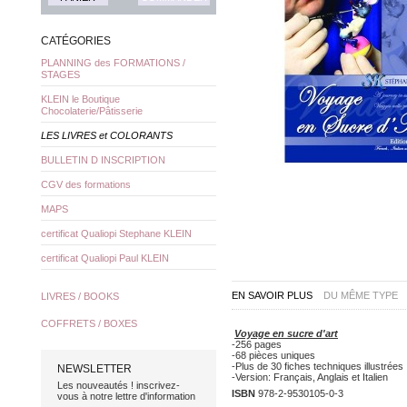
CATÉGORIES
PLANNING des FORMATIONS /
STAGES
KLEIN le Boutique
Chocolaterie/Pâtisserie
LES LIVRES et COLORANTS
BULLETIN D INSCRIPTION
CGV des formations
MAPS
certificat Qualiopi Stephane KLEIN
certificat Qualiopi Paul KLEIN
EN SAVOIR PLUS
DU MÊME TYPE
LIVRES / BOOKS
COFFRETS / BOXES
Voyage en sucre d'art
-256 pages
-68 pièces uniques
-Plus de 30 fiches techniques illustrées
NEWSLETTER
-Version: Français, Anglais et Italien
Les nouveautés ! inscrivez-
ISBN
978-2-9530105-0-3
vous à notre lettre d'information