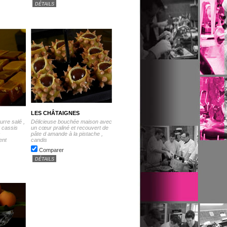
DÉTAILS
LES CHÂTAIGNES
rre salé ,
Délicieuse bouchée maison avec
t cassis
un cœur praliné et recouvert de
s
pâte d amande à la pistache ,
ent
candis
Comparer
DÉTAILS