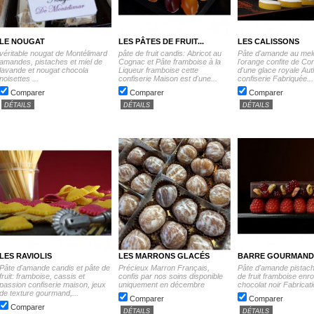
LE NOUGAT
LES PÂTES DE FRUIT...
LES CALISSONS
véritable nougat de Montélimard
pâte de fruit candis: Abricot au
Pâte d'amande au mel
amandes, pistaches et miel de
Cognac et Pâte framboise à la
l'orange confite de Co
lavande et nougat chocola
Liqueur framboise cette
d'une glace royale Aut
noisettes ...
confiserie Maison est d'une...
confiserie Fabriquée...
Comparer
Comparer
Comparer
DÉTAILS
DÉTAILS
DÉTAILS
LES RAVIOLIS
LES MARRONS GLACÉS
BARRE GOURMAND
Pâte d'amande candis et pâte de
Précieux Marron Français,
Pâte d'amande pistach
fruit: framboise, cassis et
confis par nos soins disponible
de fruit framboise enr
passion confiserie maison, jeux
uniquement en décembre
chocolat noir Fabricat
de texture gourmand,...
Comparer
Comparer
Comparer
DÉTAILS
DÉTAILS