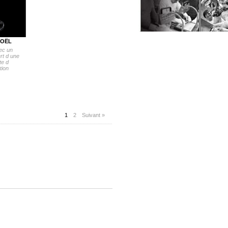
NOËL
vec un
rt d une
te d
tion
1
2
Suivant »