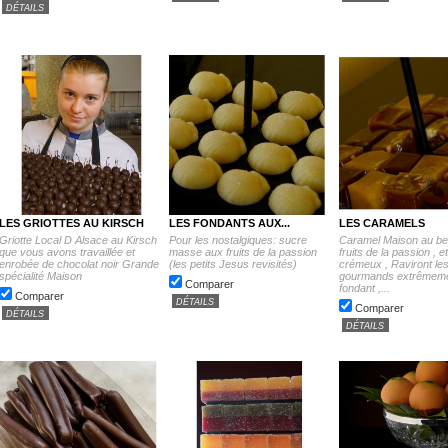
DÉTAILS
LES GRIOTTES AU KIRSCH
LES FONDANTS AUX...
LES CARAMELS
Griotte Local D Alsace au Kirsch
Pour les nostalgiques: sucre
Caramel Maison au beu
que vous avons travaillée et
masse aux fruits de la passion
fruits de la passion , e
enrobée de chocolat noir Grande
(les petits Jesus revisités)
crémeux , Raviront le
spécialité Maison
gourmands extrêmem
Comparer
fondant ,...
Comparer
DÉTAILS
Comparer
DÉTAILS
DÉTAILS