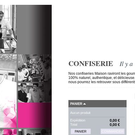
CONFISERIE
Il y a
Nos confiseries Maison raviront les gour
100% naturel, authentique, et délicieuse
nous pourrez les retrouver sous différent
PANIER
Aucun produit
Expédition
0,00 €
Total
0,00 €
PANIER
COMMANDER