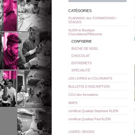
CATÉGORIES
PLANNING des FORMATIONS /
STAGES
KLEIN le Boutique
Chocolaterie/Pâtisserie
CONFISERIE
BUCHE DE NOEL
CHOCOLAT
ENTREMETS
SPÉCIALITÉ
LES LIVRES et COLORANTS
BULLETIN D INSCRIPTION
CGV des formations
MAPS
certificat Qualiopi Stephane KLEIN
certificat Qualiopi Paul KLEIN
LIVRES / BOOKS