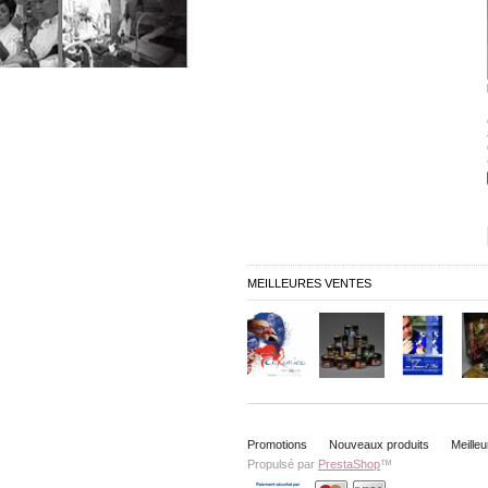
MEILLEURES VENTES
Promotions
Nouveaux produits
Meille
Propulsé par
PrestaShop
™