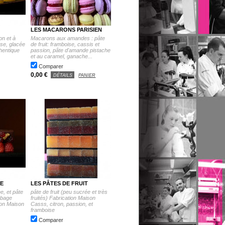
LES MACARONS PARISIEN
on et à
Macarons aux amandes : pâte
rse, glacée
de fruit: framboise, cassis et
hentique
passion, pâte d'amande pistache
et au caramel, ganache...
Comparer
0,00 €
DÉTAILS
PANIER
E
LES PÂTES DE FRUIT
e, et pâte
pâte de fruit (peu sucrée et très
obage
fruités) Fabrication Maison
ion Maison
Casss, citron, passion, et
framboise
Comparer