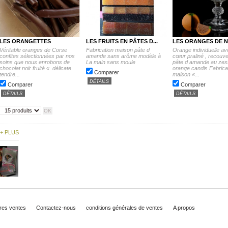
LES ORANGETTES
LES FRUITS EN PÂTES D...
LES ORANGES DE 
Véritable oranges de Corse
Fabrication maison pâte d
Orange individuelle a
confites sélectionnées par nos
amande sans arôme modèle à
cœur praliné , recouve
soins que nous enrobons de
La main sans moule
pâte d amande au zes
chocolat noir fruité « délicate
orange candis Fabrica
Comparer
tendre...
maison «...
DÉTAILS
Comparer
Comparer
DÉTAILS
DÉTAILS
+ PLUS
ures ventes
Contactez-nous
conditions générales de ventes
A propos