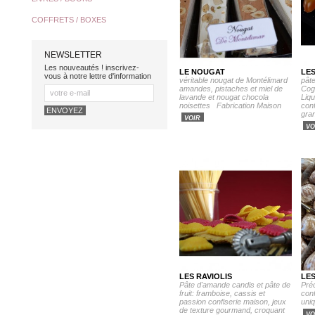
COFFRETS / BOXES
NEWSLETTER
Les nouveautés ! inscrivez-
LE NOUGAT
LES
vous à notre lettre d'information
véritable nougat de Montélimard
pâte
amandes, pistaches et miel de
Cog
lavande et nougat chocola
Liq
noisettes Fabrication Maison
conf
gra
VOIR
VO
LES RAVIOLIS
LE
Pâte d'amande candis et pâte de
Pré
fruit: framboise, cassis et
conf
passion confiserie maison, jeux
uni
de texture gourmand, croquant
VO