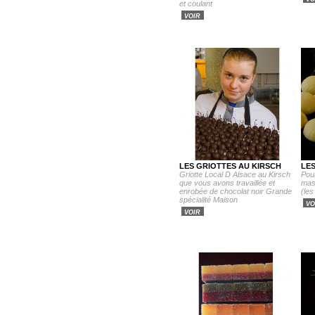
et coulant
VOIR
LES GRIOTTES AU KIRSCH
LES
Griotte Local D Alsace au Kirsch
Pour
que vous avons travaillée et
mass
enrobée de chocolat noir Grande
(les
spécialité Maison
VO
VOIR