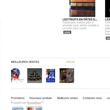
LES FRUITS EN PÂTES D...
LE
Fabrication maison pâte d
Ora
amande sans arôme modèle à
cœur
La main sans moule
pât
ora
VOIR
mais
VO
MEILLEURES VENTES
+ PLUS
Promotions
Nouveaux produits
Meilleures ventes
Contactez-nous
co
Propulsé par
PrestaShop
™