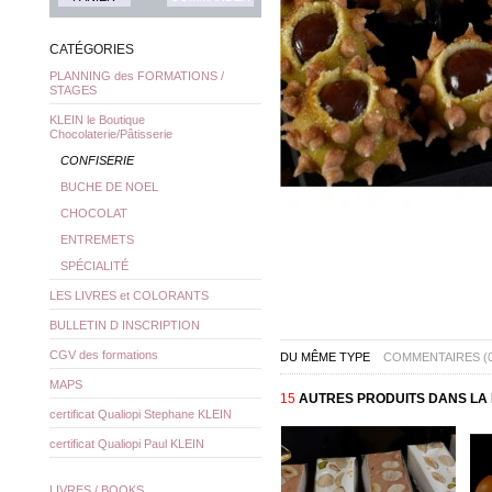
CATÉGORIES
PLANNING des FORMATIONS /
STAGES
KLEIN le Boutique
Chocolaterie/Pâtisserie
CONFISERIE
BUCHE DE NOEL
CHOCOLAT
ENTREMETS
SPÉCIALITÉ
LES LIVRES et COLORANTS
BULLETIN D INSCRIPTION
CGV des formations
DU MÊME TYPE
COMMENTAIRES (0
MAPS
15
AUTRES PRODUITS DANS LA 
certificat Qualiopi Stephane KLEIN
certificat Qualiopi Paul KLEIN
LIVRES / BOOKS