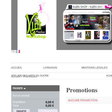
ACCUEIL
LIVRAISON
MENTIONS LÉGALES
ATELIER DES ARTS DU SUCRE
ACH
Accueil
>
Promotions
Promotions
PANIER
Aucun produit
AUCUNE PROMOTION.
Expédition
0,00 €
Total
0,00 €
PANIER
COMMANDER