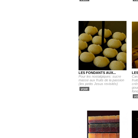
LES FONDANTS AUX...
LE
Pour les nostalgiques: sucre
Car
masse aux fruits de la passion
frui
(les petits Jesus revisités)
cré
gou
VOIR
fond
VO