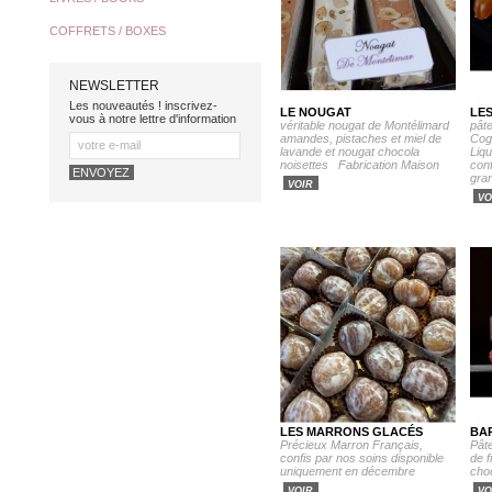
COFFRETS / BOXES
NEWSLETTER
Les nouveautés ! inscrivez-
LE NOUGAT
LES
vous à notre lettre d'information
véritable nougat de Montélimard
pâte
amandes, pistaches et miel de
Cog
lavande et nougat chocola
Liq
noisettes Fabrication Maison
conf
gra
VOIR
VO
LES MARRONS GLACÉS
BA
Précieux Marron Français,
Pât
confis par nos soins disponible
de f
uniquement en décembre
choc
VOIR
VO