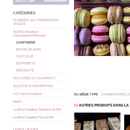
CATÉGORIES
PLANNING des FORMATIONS /
STAGES
KLEIN le Boutique
Chocolaterie/Pâtisserie
CONFISERIE
BUCHE DE NOEL
CHOCOLAT
ENTREMETS
SPÉCIALITÉ
LES LIVRES et COLORANTS
BULLETIN D INSCRIPTION
CGV des formations
DU MÊME TYPE
COMMENTAIRES (0
MAPS
15
AUTRES PRODUITS DANS LA 
certificat Qualiopi Stephane KLEIN
certificat Qualiopi Paul KLEIN
LIVRES / BOOKS