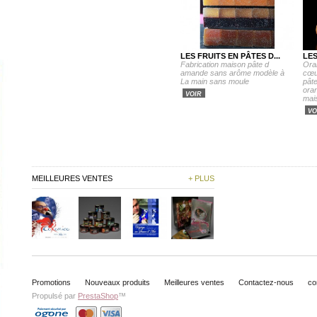
LES FRUITS EN PÂTES D...
LE
Fabrication maison pâte d
Ora
amande sans arôme modèle à
cœur
La main sans moule
pât
ora
VOIR
mais
VO
MEILLEURES VENTES
+ PLUS
Promotions
Nouveaux produits
Meilleures ventes
Contactez-nous
co
Propulsé par
PrestaShop
™