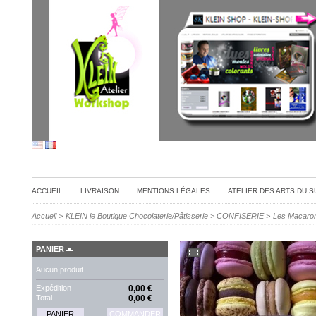
ACCUEIL
LIVRAISON
MENTIONS LÉGALES
ATELIER DES ARTS DU 
Accueil
>
KLEIN le Boutique Chocolaterie/Pâtisserie
>
CONFISERIE
>
Les Macaron
PANIER
Aucun produit
Expédition
0,00 €
Total
0,00 €
PANIER
COMMANDER