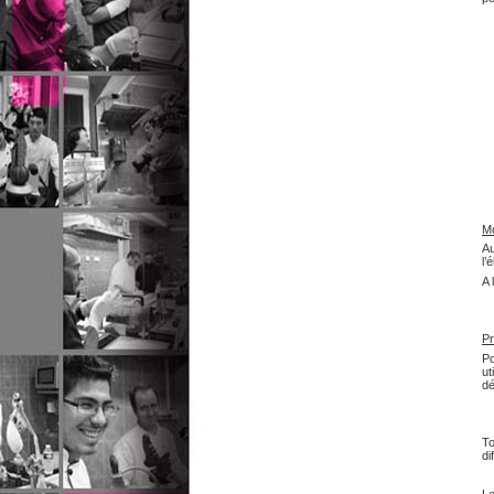
Mo
Au
l’
A 
P
Po
ut
dé
To
di