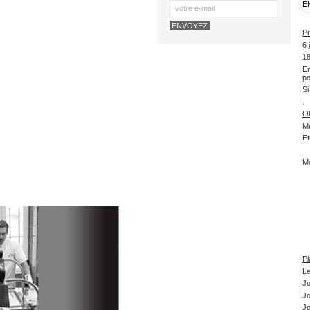
E
Pr
6 
18
En
po
Si
.
Ob
Me
Et
Mo
Pl
Le
Jo
Jo
Jo