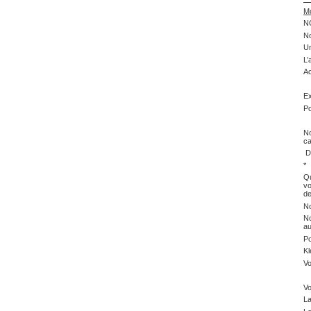
Mo
N
No
Un
L’
Ac
De
Ex
Po
D
No
ca
De
*
Qu
vo
de
No
No
au
Po
Kl
Vo
Vo
La