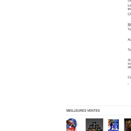
Le
Le
le
Ch
Mo
To
Au
To
Si
so
da
Ce
MEILLEURES VENTES