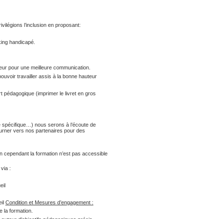
ilégions l’inclusion en proposant:
rking handicapé.
eur pour une meilleure communication.
uvoir travailler assis à la bonne hauteur
 pédagogique (imprimer le livret en gros
e spécifique…) nous serons à l’écoute de
urner vers nos partenaires pour des
n cependant la formation n’est pas accessible
via :
eil
eil
Condition et Mesures d’engagement :
e la formation.