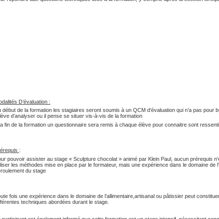
dalités D’évaluation :
 début de la formation les stagiaires seront soumis à un QCM d’évaluation qui n’a pas pour bu
élève d’analyser ou il pense se situer vis-à-vis de la formation
la fin de la formation un questionnaire sera remis à chaque élève pour connaitre sont ressenti 
rérequis
:
ur pouvoir assister au stage « Sculpture chocolat » animé par Klein Paul, aucun prérequis n’
iliser les méthodes mise en place par le formateur, mais une expérience dans le domaine de l’al
roulement du stage
ute fois une expérience dans le domaine de l’allimentaire,artisanal ou pâtissier peut constituer 
fférentes techniques abordées durant le stage.