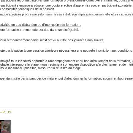
 participant reconnaît intégrer une formation professionnelle collective et intensive, construit
 participant s’engage à adopter une posture active d’apprentissage, en participant aux ateli
s possibilités techniques de la session.
aque stagiaire progresse selon son niveau initial, son implication personnelle et sa capacité 
dalités en cas d’abandon ou d’interruption de formation :
ute formation commencée est due dans son intégralité.
cun remboursement partiel n’est prévu au titre des journées non suivies.
ute participation à une session ultérieure nécessitera une nouvelle inscription aux conditions
 malgré tous les soins apportés à l’accompagnement et au bon déroulement de la formation, le 
uhaite interrompre le stage, nous restons à son entière disposition afin d’échanger et de met
ns la mesure du possible, d’assurer la réussite du stage.
pendant, si le participant décide malgré tout d’abandonner la formation, aucun remboursemen
+ PLUS