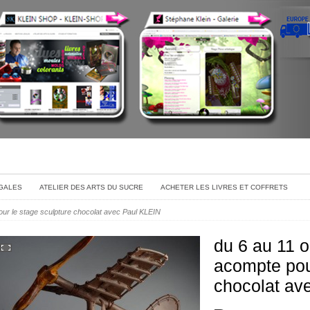
GALES
ATELIER DES ARTS DU SUCRE
ACHETER LES LIVRES ET COFFRETS
ur le stage sculpture chocolat avec Paul KLEIN
du 6 au 11 
acompte pou
chocolat av