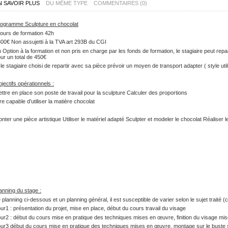
N SAVOIR PLUS
DU MÊME TYPE
COMMENTAIRES (0)
ogramme Sculpture en chocolat
jours de formation 42h
00€ Non assujetti à la TVA art 293B du CGI
 Option à la formation et non pris en charge par les fonds de formation, le stagiaire peut repar
ur un total de 450€
 le stagiaire choisi de repartir avec sa pièce prévoir un moyen de transport adapter ( style utili
jectifs opérationnels :
ttre en place son poste de travail pour la sculpture Calculer des proportions
re capable d’utiliser la matière chocolat
nter une pièce artistique Utiliser le matériel adapté Sculpter et modeler le chocolat Réaliser le
anning du stage :
 planning ci-dessous et un planning général, il est susceptible de varier selon le sujet traité 
ur1 : présentation du projet, mise en place, début du cours travail du visage
ur2 : début du cours mise en pratique des techniques mises en œuvre, finition du visage mis
ur3 début du cours mise en pratique des techniques mises en œuvre, montage sur le buste sur