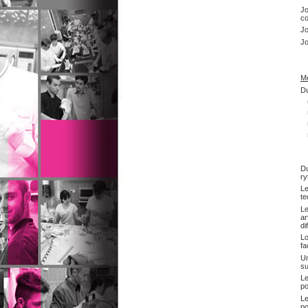
Jo
co
Jo
Jo
Mo
Du
Du
ry
Le
te
Le
ar
di
Lo
fa
Un
su
Le
po
Le
po