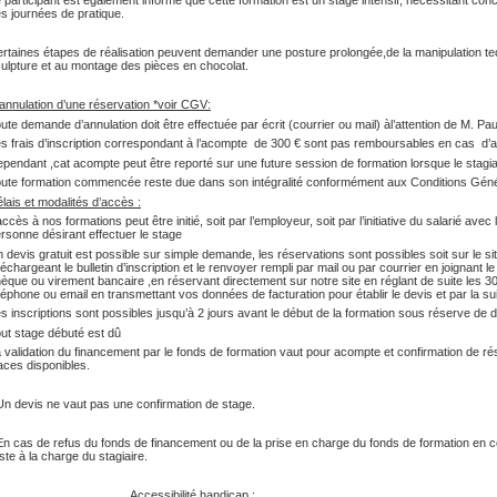
 participant est également informé que cette formation est un stage intensif, nécessitant conce
s journées de pratique.
rtaines étapes de réalisation peuvent demander une posture prolongée,de la manipulation tech
ulpture et au montage des pièces en chocolat.
annulation d’une réservation *voir CGV:
ute demande d’annulation doit être effectuée par écrit (courrier ou mail) àl’attention de M. Paul
s frais d’inscription correspondant à l’acompte de 300 € sont pas remboursables en cas d’a
pendant ,cat acompte peut être reporté sur une future session de formation lorsque le stagia
ute formation commencée reste due dans son intégralité conformément aux Conditions Géné
lais et modalités d’accès :
accès à nos formations peut être initié, soit par l’employeur, soit par l’initiative du salarié ave
rsonne désirant effectuer le stage
 devis gratuit est possible sur simple demande, les réservations sont possibles soit sur le si
léchargeant le bulletin d’inscription et le renvoyer rempli par mail ou par courrier en joignant l
èque ou virement bancaire ,en réservant directement sur notre site en réglant de suite les 300
léphone ou email en transmettant vos données de facturation pour établir le devis et par la suite
s inscriptions sont possibles jusqu’à 2 jours avant le début de la formation sous réserve de di
ut stage débuté est dû
 validation du financement par le fonds de formation vaut pour acompte et confirmation de rés
aces disponibles.
Un devis ne vaut pas une confirmation de stage.
En cas de refus du fonds de financement ou de la prise en charge du fonds de formation en cou
ste à la charge du stagiaire.
ccessibilité handicap :