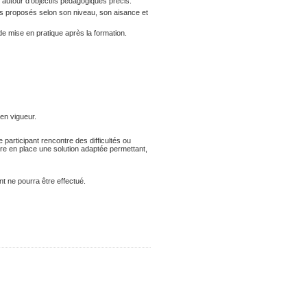
e autour d’objectifs pédagogiques précis.
ers proposés selon son niveau, son aisance et
de mise en pratique après la formation.
 en vigueur.
participant rencontre des difficultés ou
tre en place une solution adaptée permettant,
t ne pourra être effectué.