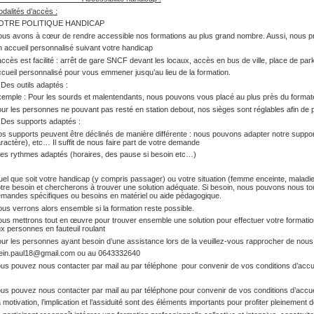
dalités d’accès :
OTRE POLITIQUE HANDICAP
us avons à cœur de rendre accessible nos formations au plus grand nombre. Aussi, nous priv
 accueil personnalisé suivant votre handicap
accès est facilité : arrêt de gare SNCF devant les locaux, accès en bus de ville, place de pa
cueil personnalisé pour vous emmener jusqu’au lieu de la formation.
s outils adaptés :
emple : Pour les sourds et malentendants, nous pouvons vous placé au plus près du format
ur les personnes ne pouvant pas resté en station debout, nos sièges sont réglables afin de po
es supports adaptés :
s supports peuvent être déclinés de manière différente : nous pouvons adapter notre support
ractère), etc… Il suffit de nous faire part de votre demande
s rythmes adaptés (horaires, des pause si besoin etc…)
el que soit votre handicap (y compris passager) ou votre situation (femme enceinte, maladi
tre besoin et chercherons à trouver une solution adéquate. Si besoin, nous pouvons nous to
mandes spécifiques ou besoins en matériel ou aide pédagogique.
us verrons alors ensemble si la formation reste possible.
us mettrons tout en œuvre pour trouver ensemble une solution pour effectuer votre formatio
x personnes en fauteuil roulant
ur les personnes ayant besoin d’une assistance lors de la veuillez-vous rapprocher de nous 
ein.paul18@gmail.com
ou au 0643332640
us pouvez nous contacter par mail au par téléphone pour convenir de vos conditions d’accu
us pouvez nous contacter par mail au par téléphone pour convenir de vos conditions d’accu
 motivation, l’implication et l’assiduité sont des éléments importants pour profiter pleinement d