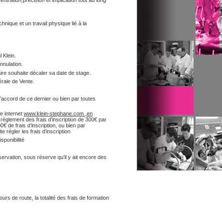
ntration,précision et implication tout au long
nique et un travail physique lié à la
 Klein.
nnulation.
ire souhaite décaler sa date de stage.
rale de Vente.
c l’accord de ce dernier ou bien par toutes
te internet
www.klein-stephane.com ,en
e règlement des frais d’inscription de 300€ par
€ de frais d’inscription, ou bien par
 régler les frais d’inscription
sponibilité
ervation, sous réserve qu’il y ait encore des
rs de route, la totalité des frais de formation