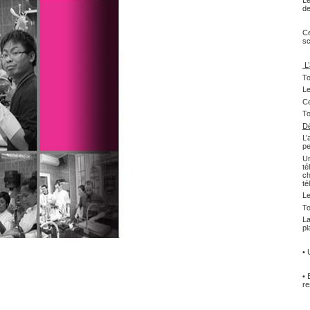
Le
de
Ce
sc
L’
To
Le
Ce
To
Dé
L’
pe
Un
té
ch
té
Le
To
La
pl
• 
• 
re
A