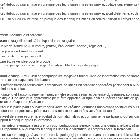
ur4 début du cours mise en pratique des techniques mises en œuvre, collage des éléments c
ur
ur5 début du cours mise en pratique des techniques mises en œuvre, ajout d’éléments et de d
ur6 : début du cours mise en pratique des techniques mises en œuvre, finition du projet éch
yens Technique et pratique :
rant le stage il est mis à la disposition du stagiaire :
un kit de sculpture (Couteaux, grattoir, ébauchoirs, scalpel, règle ect…)
Un poste de travail individuel
Une petite étuve personnelle
Une étuve ventilée pour le groupe
Une plonge pour le nettoyage du matériel
Modalités pédagogique :
rant le stage , Paul Klein accompagne les stagiaires tout au long de la formation afin de fav
thme et aux capacités de chacun.
s démonstrations techniques sont suivies de mises en pratique encadrées permettant aux pa
chniques étudiées.
 contenu et l’accompagnement peuvent être ajustés selon l’expérience du stagiaire, son ais
tistique .Une aide plus approfondie peut être apportée lorsque cela est nécessaire afin de 
fférentes étapes de réalisation.
rsque le participant souhaite repartir avec sa création, certaines adaptations techniques ou 
ciliter le transport de la pièce dans des conditions adaptées au véhicule utilisé.
 livret de stage est remis en début de formation afin d’accompagner le participant tout au lo
pport technique après la formation.
 formateur s’engage à assurer un suivi pédagogique sérieux, dans une démarche bienveillante
ur répondre aux questions techniques liées à la formation, y compris après la formation.
 formateur s’engage à assurer un suivi pédagogique sérieux, dans une démarche bienveillante
ur répondre aux questions techniques liées à la formation, y compris après la session lorsqu