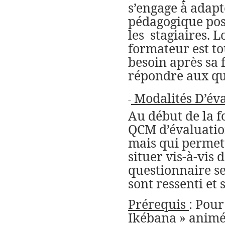
s’engage à adapt
pédagogique pos
les
stagiaires. L
formateur est tou
besoin après sa 
répondre aux que
Modalités D’éva
-
Au début de la f
QCM d’évaluation
mais qui permett
situer vis-à-vis 
questionnaire s
sont ressenti et 
Prérequis
: Pour
Ikébana » animé