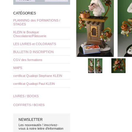
CATÉGORIES
PLANNING des FORMATIONS /
STAGES
KLEIN le Boutique
Chocolaterie/Pâtisserie
LES LIVRES et COLORANTS
BULLETIN D INSCRIPTION
CGV des formations
MAPS
certificat Qualiopi Stephane KLEIN
certificat Qualiopi Paul KLEIN
LIVRES / BOOKS
COFFRETS / BOXES
NEWSLETTER
Les nouveautés ! inscrivez-
vous à notre lettre d'information