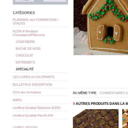
CATÉGORIES
PLANNING des FORMATIONS /
STAGES
KLEIN le Boutique
Chocolaterie/Pâtisserie
CONFISERIE
BUCHE DE NOEL
CHOCOLAT
ENTREMETS
SPÉCIALITÉ
LES LIVRES et COLORANTS
BULLETIN D INSCRIPTION
CGV des formations
DU MÊME TYPE
COMMENTAIRES (0
MAPS
9
AUTRES PRODUITS DANS LA M
certificat Qualiopi Stephane KLEIN
certificat Qualiopi Paul KLEIN
LIVRES / BOOKS