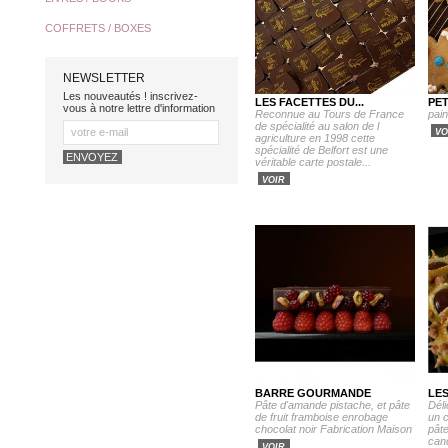
COFFRETS / BOXES
NEWSLETTER
Les nouveautés ! inscrivez-
LES FACETTES DU...
PET
vous à notre lettre d'information
Reconnue au Tours de France
pai
de spécialité au salon de l
VO
agriculture en 1998 cette
spécialité de Belfort est une
véritable carte postale...
VOIR
BARRE GOURMANDE
LE
Pâte d'amande pistache, et pâte
Dél
de fruit framboise enrobage
un c
chocolat noir Fabrication Maison
pâte
can
VOIR