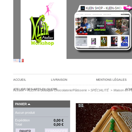
ACCUEIL
LIVRAISON
MENTIONS LÉGALES
ATELIER DES ARTS DU SUCRE
ACH
Accueil
>
KLEIN le Boutique Chocolaterie/Pâtisserie
>
SPÉCIALITÉ
>
Maison en Pa
PANIER
Aucun produit
Expédition
0,00 €
Total
0,00 €
PANIER
COMMANDER