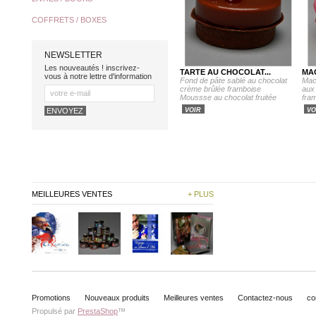
COFFRETS / BOXES
NEWSLETTER
Les nouveautés ! inscrivez-
TARTE AU CHOCOLAT...
MA
vous à notre lettre d'information
Fond de pâte sablé au chocolat
Mac
crème brûlée framboise
aux 
Moussse au chocolat fruitée
fra
VOIR
VO
MEILLEURES VENTES
+ PLUS
Promotions
Nouveaux produits
Meilleures ventes
Contactez-nous
co
Propulsé par
PrestaShop
™