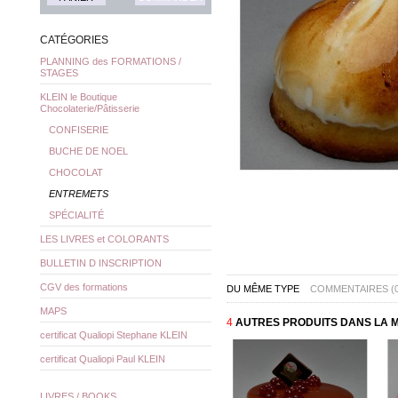
CATÉGORIES
PLANNING des FORMATIONS /
STAGES
KLEIN le Boutique
Chocolaterie/Pâtisserie
CONFISERIE
BUCHE DE NOEL
CHOCOLAT
ENTREMETS
SPÉCIALITÉ
LES LIVRES et COLORANTS
BULLETIN D INSCRIPTION
CGV des formations
DU MÊME TYPE
COMMENTAIRES (0
MAPS
4
AUTRES PRODUITS DANS LA M
certificat Qualiopi Stephane KLEIN
certificat Qualiopi Paul KLEIN
LIVRES / BOOKS