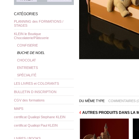
CATÉGORIES
PLANNING des FORMATIONS /
STAGES
KLEIN le Boutique
Chocolaterie/Pâtisserie
CONFISERIE
BUCHE DE NOEL
CHOCOLAT
ENTREMETS
SPÉCIALITÉ
LES LIVRES et COLORANTS
BULLETIN D INSCRIPTION
CGV des formations
DU MÊME TYPE
COMMENTAIRES (0
MAPS
4
AUTRES PRODUITS DANS LA M
certificat Qualiopi Stephane KLEIN
certificat Qualiopi Paul KLEIN
LIVRES / BOOKS