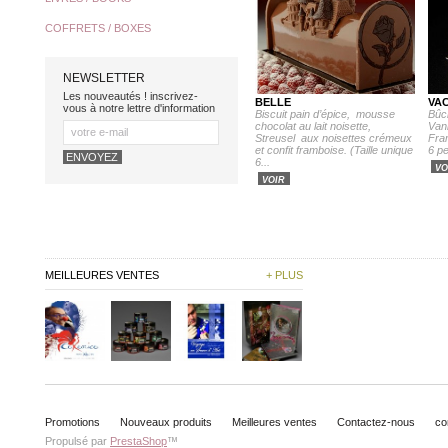
COFFRETS / BOXES
NEWSLETTER
Les nouveautés ! inscrivez-
BELLE
VA
vous à notre lettre d'information
Biscuit pain d’épice, mousse
Bûc
chocolat au lait noisette,
Van
Streusel aux noisettes crémeux
Fram
et confit framboise. (Taille unique
6 p
6...
VO
VOIR
MEILLEURES VENTES
+ PLUS
Promotions
Nouveaux produits
Meilleures ventes
Contactez-nous
co
Propulsé par
PrestaShop
™