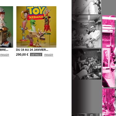
BRE...
DU 19 AU 24 JANVIER...
290,00 €
PANIER
DÉTAILS
PANIER