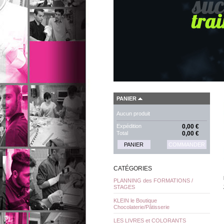
PANIER
Aucun produit
Expédition
0,00 €
Total
0,00 €
PANIER
COMMANDER
CATÉGORIES
PLANNING des FORMATIONS /
STAGES
KLEIN le Boutique
Chocolaterie/Pâtisserie
LES LIVRES et COLORANTS