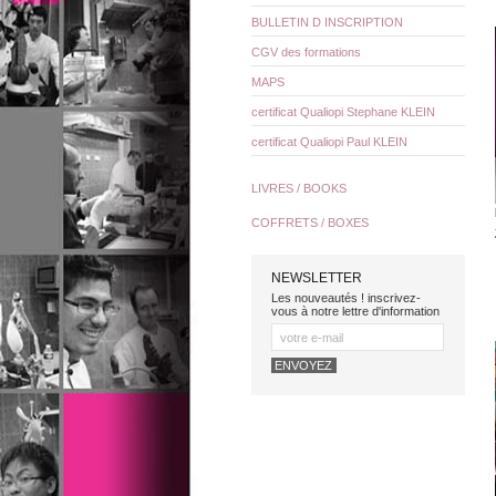
BULLETIN D INSCRIPTION
CGV des formations
MAPS
certificat Qualiopi Stephane KLEIN
certificat Qualiopi Paul KLEIN
LIVRES / BOOKS
COFFRETS / BOXES
NEWSLETTER
Les nouveautés ! inscrivez-
vous à notre lettre d'information