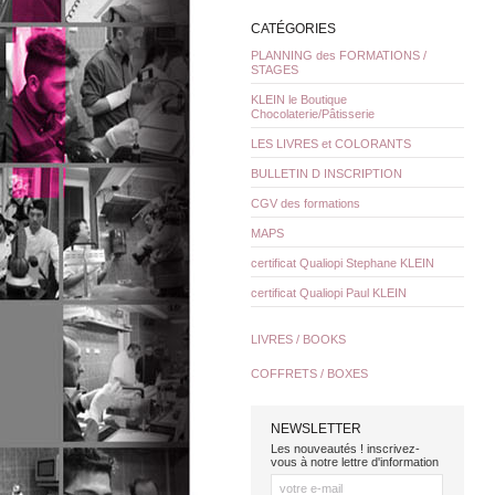
CATÉGORIES
PLANNING des FORMATIONS /
STAGES
KLEIN le Boutique
Chocolaterie/Pâtisserie
LES LIVRES et COLORANTS
BULLETIN D INSCRIPTION
CGV des formations
MAPS
certificat Qualiopi Stephane KLEIN
certificat Qualiopi Paul KLEIN
LIVRES / BOOKS
COFFRETS / BOXES
NEWSLETTER
Les nouveautés ! inscrivez-
vous à notre lettre d'information