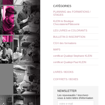
CATÉGORIES
PLANNING des FORMATIONS /
STAGES
KLEIN le Boutique
Chocolaterie/Pâtisserie
LES LIVRES et COLORANTS
BULLETIN D INSCRIPTION
CGV des formations
MAPS
certificat Qualiopi Stephane KLEIN
certificat Qualiopi Paul KLEIN
LIVRES / BOOKS
COFFRETS / BOXES
NEWSLETTER
Les nouveautés ! inscrivez-
vous à notre lettre d'information